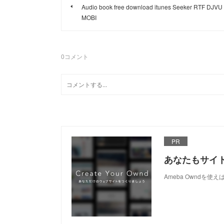
Audio book free download itunes Seeker RTF DJVU
MOBI
0
コメント
PR
あなたもサイ
Ameba Owndを