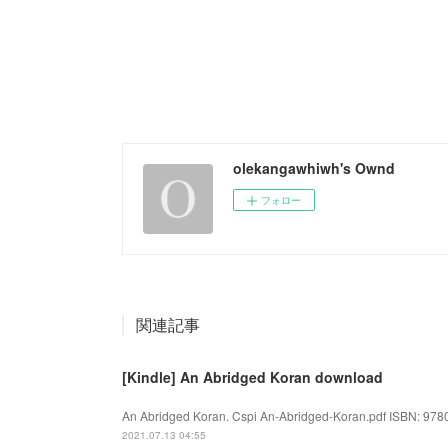
olekangawhiwh's Ownd
フォロー
関連記事
[Kindle] An Abridged Koran download
An Abridged Koran. Cspi An-Abridged-Koran.pdf ISBN: 9780
2021.07.13 04:55