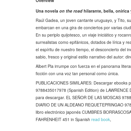
Overview
Una novela
on the road
hilarante, bella, onírica
Raúl Gadea, un joven cantante uruguayo, y Tito, s
embarcan en una gira de conciertos por varias ciu
En su periplo quijotesco, un viaje iniciático y rocanr
surrealistas como epifánicos, dotados de lírica y re
el espíritu de nuestro tiempo, el desconcierto del i
sabio, fresco y original estilo narrativo del autor: di
Albert Pla irrumpe con fuerza en el panorama liter
ficción con una voz tan personal como única.
PUBLICACIONES SIMILARES: Descargar ebooks p
9788435017978 (Spanish Edition) de LAWRENC
para descargar. EL SEÑOR DE LAS MOSCAS 978
DIARIO DE UN ALDEANO REQUETEPRINGAO 978840
libro electrónico japonés CUMBRES BORRASCOS
FAHRENHEIT 451 in Spanish
read book
,