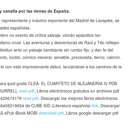
 y canalla por las tierras de España.
u representante y máximo exponente del Madrid de Lavapiés, se
dades españolas.
olero no exento de crítica salvaje, vivirán episodios tan
alismo cruel. Las aventuras y desventuras de Raúl y Tito reflejan
ndividuo ante un paisaje cambiante sin rumbo fijo, y dan fe del
recto, lúcido, cómico-visceral, sensible, preciosista, tierno, cabrón.
ario con este impresionante debut, lanzándose a los caminos de la
ara ipod gratis CLEA: EL CUARTETO DE ALEJANDRIA IV PDB
E DURRELL
read pdf
, Libros electrónicos gratuitos en archivos pdf
8420674179
read pdf
, Descargar los mejores libros electrónicos
8218654 de CUBE KID (Literatura española)
link
, Descargar
AS ePub iBook MOBI
download pdf
, Libros google descargar pdf