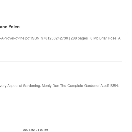
Jane Yolen
e-A-Novel-of-the.pdf ISBN: 9781250242730 | 288 pages | 8 Mb Briar Rose: A
 Every Aspect of Gardening. Monty Don The-Complete-Gardener-A.pdf ISBN:
2021.02.24 09:59