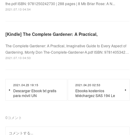
the.pdf ISBN: 9781250242730 | 288 pages | 8 Mb Briar Rose: A N...
2021.07.13 04:54
[Kindle] The Complete Gardener: A Practical,
The Complete Gardener: A Practical, Imaginative Guide to Every Aspect of
Gardening. Monty Don The-Complete-Gardener-A.pdf ISBN: 9781405342…
2021.07.13 04:53
2021.04.23 19:15
2021.04.20 02:53
Descargar Ebook txt gratis
Ebooks kostenlos
para móvil UN
téléchargez SAS 194 Le
0
コメント