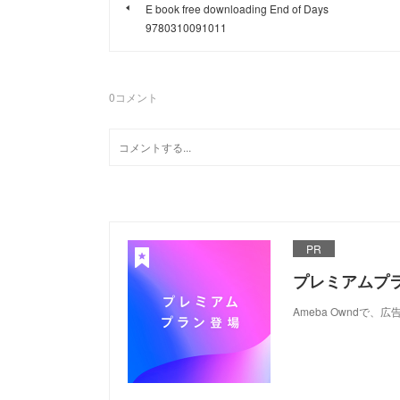
E book free downloading End of Days
9780310091011
0
コメント
PR
プレミアムプ
Ameba Ownd