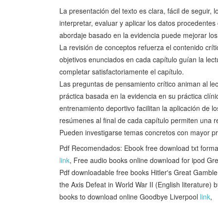
La presentación del texto es clara, fácil de seguir,
interpretar, evaluar y aplicar los datos procedentes
abordaje basado en la evidencia puede mejorar los r
La revisión de conceptos refuerza el contenido crít
objetivos enunciados en cada capítulo guían la lec
completar satisfactoriamente el capítulo.
Las preguntas de pensamiento crítico animan al lec
práctica basada en la evidencia en su práctica clíni
entrenamiento deportivo facilitan la aplicación de l
resúmenes al final de cada capítulo permiten una r
Pueden investigarse temas concretos con mayor pr
Pdf Recomendados: Ebook free download txt forma
link
, Free audio books online download for ipod Gr
Pdf downloadable free books Hitler's Great Gambl
the Axis Defeat in World War II (English literatu
books to download online Goodbye Liverpool
link
,