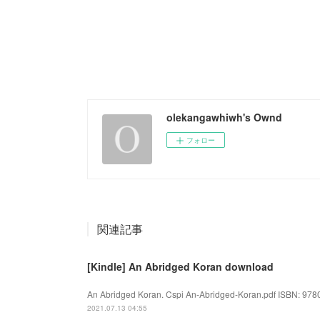
olekangawhiwh's Ownd
フォロー
関連記事
[Kindle] An Abridged Koran download
An Abridged Koran. Cspi An-Abridged-Koran.pdf ISBN: 9780
2021.07.13 04:55