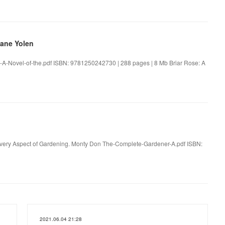
Jane Yolen
e-A-Novel-of-the.pdf ISBN: 9781250242730 | 288 pages | 8 Mb Briar Rose: A
 Every Aspect of Gardening. Monty Don The-Complete-Gardener-A.pdf ISBN:
2021.06.04 21:28