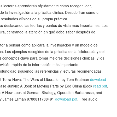
 los lectores aprenderán rápidamente cómo recoger, leer,
 de la investigación a la práctica clínica. Descubrirán cómo un
esultados clínicos de su propia práctica.
ico destacando las teorías y puntos de vista más importantes. Los
tura, centrando la atención en qué debe saber después de
tor a pensar cómo aplicará la investigación y un modelo de
ca. Los ejemplos recogidos de la práctica de la fisioterapia y del
os conceptos clave para tomar mejores decisiones clínicas, y los
evisión rápida de la información más importante.
ofundidad siguiendo las referencias y lecturas recomendadas.
t Terra Nova: The Wars of Liberation by Tom Kratman
download
ease Junkie: A Book of Moving Parts by Edd China iBook
read pdf
,
e: A New Look at German Strategy, Operation Barbarossa, and
re) by James Ellman 9780811738491
download pdf
, Free audio