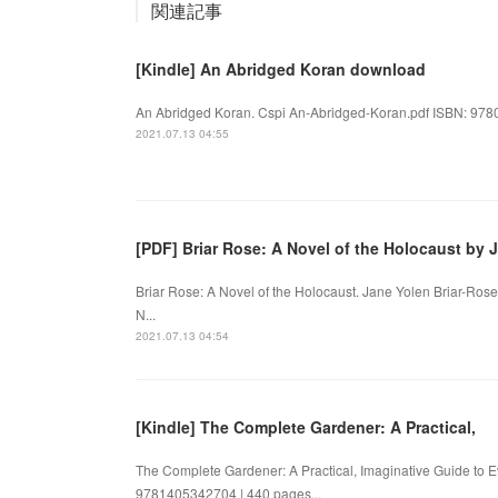
関連記事
[Kindle] An Abridged Koran download
An Abridged Koran. Cspi An-Abridged-Koran.pdf ISBN: 9780
2021.07.13 04:55
[PDF] Briar Rose: A Novel of the Holocaust by 
Briar Rose: A Novel of the Holocaust. Jane Yolen Briar-Ros
N...
2021.07.13 04:54
[Kindle] The Complete Gardener: A Practical,
The Complete Gardener: A Practical, Imaginative Guide to
9781405342704 | 440 pages...