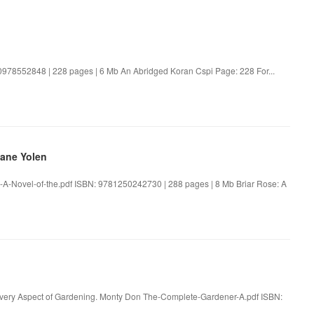
978552848 | 228 pages | 6 Mb An Abridged Koran Cspi Page: 228 For...
Jane Yolen
e-A-Novel-of-the.pdf ISBN: 9781250242730 | 288 pages | 8 Mb Briar Rose: A
 Every Aspect of Gardening. Monty Don The-Complete-Gardener-A.pdf ISBN: