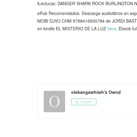
lLecturas: DANGER SHARK ROCK BURLINGTON NIV
ePub Recomendados: Descarga audiolibros en es
MOBI DJVU CHM 9788416930784 de JORDI BAS
en kindle EL MISTERIO DE LA LUZ
here
, Ebook fu
olekangawhiwh's Ownd
フォロー